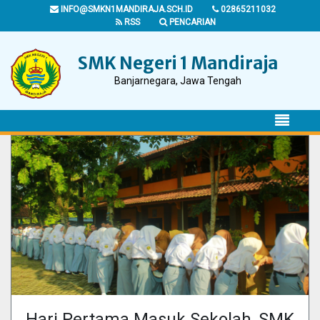
INFO@SMKN1MANDIRAJA.SCH.ID
02865211032
RSS
PENCARIAN
SMK Negeri 1 Mandiraja
Banjarnegara, Jawa Tengah
Hari Pertama Masuk Sekolah, SMK