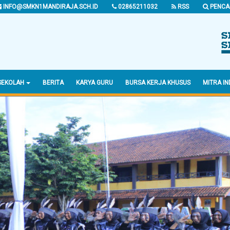
INFO@SMKN1MANDIRAJA.SCH.ID
02865211032
RSS
PENCA
SEKOLAH
BERITA
KARYA GURU
BURSA KERJA KHUSUS
MITRA IN