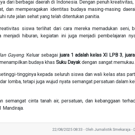
a dari berbagai daerah di Indonesia. Dengan penuh kreativitas,
t, dan memperagakan identitas budaya masing-masing daera
rute jalan sehat yang telah ditentukan panitia.
ativitas siswa terlihat dari cara mereka memadukan seni, b
menjadi hiburan, kegiatan ini juga menjadi pembelajaran nya
lan Gayeng
. Keluar sebagai
juara 1 adalah kelas XI LPB 3
,
juar
k menampilkan budaya khas
Suku Dayak
dengan sangat memukau.
inggi-tingginya kepada seluruh siswa dan wali kelas atas part
ekadar lomba, tetapi juga wujud nyata semangat persatuan dalam 
an semangat cinta tanah air, persatuan, dan kebanggaan terh
 Mandiraja.
22/08/2025 08:33 - Oleh Jurnalistik Smekaraja - Di