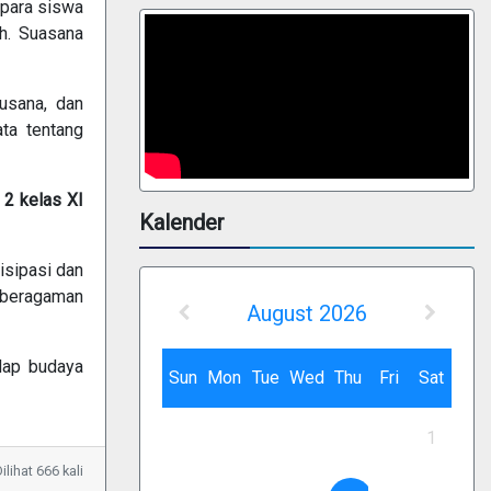
 para siswa
h. Suasana
usana, dan
ta tentang
a 2 kelas XI
Kalender
isipasi dan
keberagaman
August 2026
adap budaya
Sun
Mon
Tue
Wed
Thu
Fri
Sat
1
lihat 666 kali