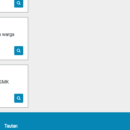
h warga
 SMK
Tautan