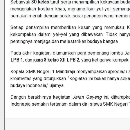
Sebanyak
30 kelas
turut serta menampilkan kekayaan buday
mengenakan kostum khas, menampilkan yel-yel semanga
semakin meriah dengan sorak-sorai penonton yang memenuhi 
Setiap penampilan memberikan kesan yang memukau. Kre
kekompakan dalam yel-yel yang dibawakan. Tidak hanya 
pentingnya menjaga dan melestarikan budaya bangsa.
Pada akhir kegiatan, diumumkan para pemenang lomba
Ja
LPB 1
, dan
juara 3 kelas XII LPB 2
, yang ketiganya kompa
Kepala SMK Negeri 1 Mandiraja menyampaikan apresiasi set
kreativitas yang ditunjukkan. “Kegiatan ini bukan hanya s
budaya Indonesia,” ujarnya.
Dengan berakhirnya kegiatan
Jalan Gayeng
ini, diharapk
Indonesia semakin tertanam dalam diri siswa SMK Negeri 1