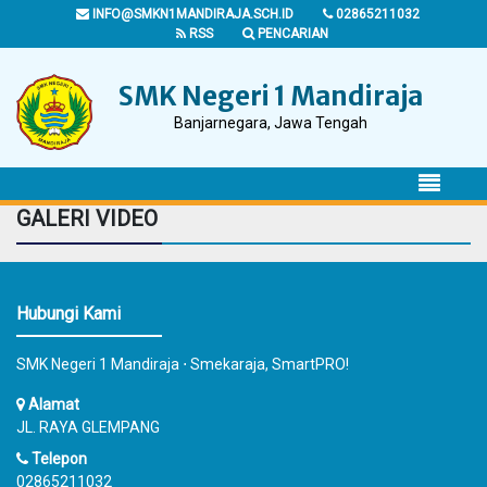
INFO@SMKN1MANDIRAJA.SCH.ID
02865211032
RSS
PENCARIAN
SMK Negeri 1 Mandiraja
Banjarnegara, Jawa Tengah
GALERI VIDEO
Hubungi Kami
SMK Negeri 1 Mandiraja ⋅ Smekaraja, SmartPRO!
Alamat
JL. RAYA GLEMPANG
Telepon
02865211032